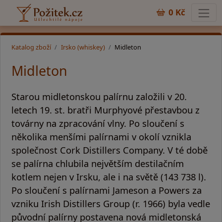
0 Kč
Katalog zboží
Irsko (whiskey)
Midleton
Midleton
Starou midletonskou palírnu založili v 20.
letech 19. st. bratři Murphyové přestavbou z
továrny na zpracování vlny. Po sloučení s
několika menšími palírnami v okolí vznikla
společnost Cork Distillers Company. V té době
se palírna chlubila největším destilačním
kotlem nejen v Irsku, ale i na světě (143 738 l).
Po sloučení s palírnami Jameson a Powers za
vzniku Irish Distillers Group (r. 1966) byla vedle
původní palírny postavena nová midletonská