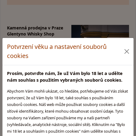
Kamenná prodejna v Praze
Glentyno Whisky Shop
Na Malovance 6, Praha 6
Potvrzení věku a nastavení souborů
Zobrazit mapu
cookies
Otevírací doba:
Pondělí: 10:00 - 15:00
Úterý: 10:00 - 15:00
Prosím, potvrďte nám, že už Vám bylo 18 let a udělte
Středa: Zavřeno
nám souhlas s použitím vybraných souborů cookies.
Čtvrtek: 11:00 - 16:00
Pátek: 11:00 - 17:00
Abychom Vám mohli ukázat, co hledáte, potřebujeme od Vás získat
potvrzení, že už Vám bylo 18 let, také souhlas s používáním
souborů cookies. Náš web může používat soubory cookies a další
síťové identifikátory, které mohou obsahovat osobní údaje. Tyto
Informace pro Vás:
Skupina obchodů
soubory na Vašem zařízení používáme my a naši partneři
Glentyno:
Provozovatel obchodu
(vyhledávače, analytické nástroje, sociální sítě). Kliknutím na "Bylo
Skotska-whisky.cz
Obchodní podmínky
mi 18 let a souhlasím s použitím cookies" nám udělíte souhlas s