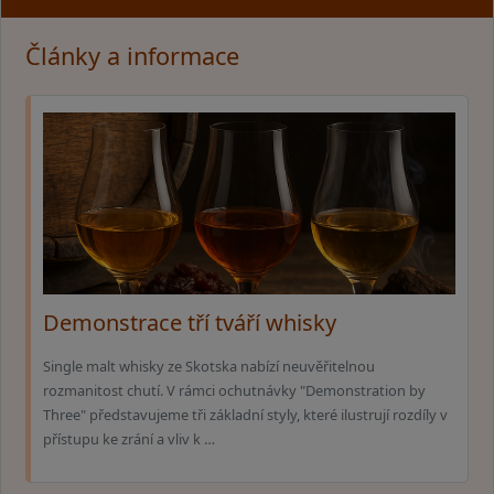
Články a informace
Demonstrace tří tváří whisky
Single malt whisky ze Skotska nabízí neuvěřitelnou
rozmanitost chutí. V rámci ochutnávky "Demonstration by
Three" představujeme tři základní styly, které ilustrují rozdíly v
přístupu ke zrání a vliv k …