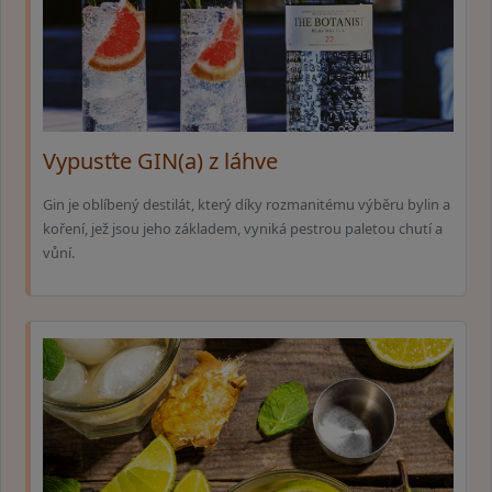
Vypusťte GIN(a) z láhve
Gin je oblíbený destilát, který díky rozmanitému výběru bylin a
koření, jež jsou jeho základem, vyniká pestrou paletou chutí a
vůní.