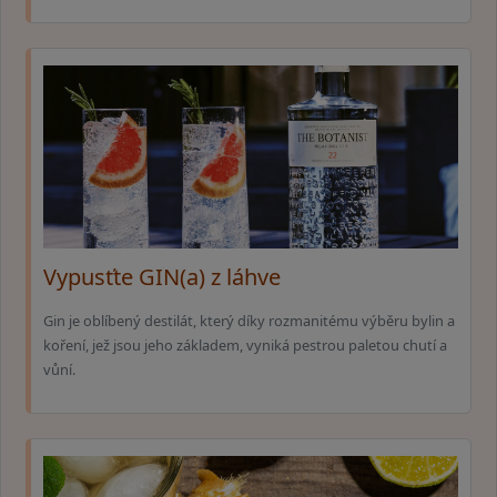
Vypusťte GIN(a) z láhve
Gin je oblíbený destilát, který díky rozmanitému výběru bylin a
koření, jež jsou jeho základem, vyniká pestrou paletou chutí a
vůní.