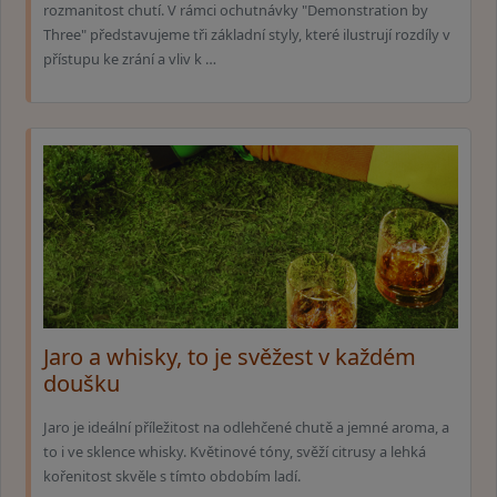
rozmanitost chutí. V rámci ochutnávky "Demonstration by
Three" představujeme tři základní styly, které ilustrují rozdíly v
přístupu ke zrání a vliv k …
Jaro a whisky, to je svěžest v každém
doušku
Jaro je ideální příležitost na odlehčené chutě a jemné aroma, a
to i ve sklence whisky. Květinové tóny, svěží citrusy a lehká
kořenitost skvěle s tímto obdobím ladí.