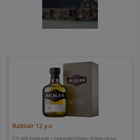
Balblair 12 y.o
0,7l, 46% single malt | Hodnocení whisky: Aroma: citrusy,