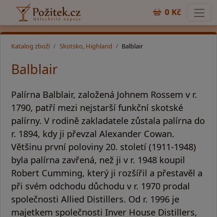
0 Kč
Katalog zboží
Skotsko, Highland
Balblair
Balblair
Palírna Balblair, založená Johnem Rossem v r.
1790, patří mezi nejstarší funkční skotské
palírny. V rodině zakladatele zůstala palírna do
r. 1894, kdy ji převzal Alexander Cowan.
Většinu první poloviny 20. století (1911-1948)
byla palírna zavřená, než ji v r. 1948 koupil
Robert Cumming, který ji rozšířil a přestavěl a
při svém odchodu důchodu v r. 1970 prodal
společnosti Allied Distillers. Od r. 1996 je
majetkem společnosti Inver House Distillers,