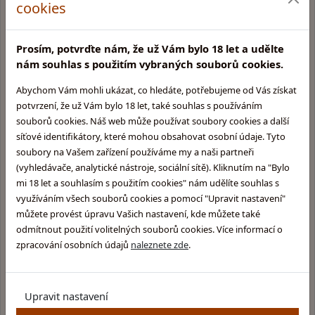
cookies
Dárky k nákupu, fan shop
Prosím, potvrďte nám, že už Vám bylo 18 let a udělte
Velký výběr skladem
nám souhlas s použitím vybraných souborů cookies.
Abychom Vám mohli ukázat, co hledáte, potřebujeme od Vás získat
potvrzení, že už Vám bylo 18 let, také souhlas s používáním
souborů cookies. Náš web může používat soubory cookies a další
síťové identifikátory, které mohou obsahovat osobní údaje. Tyto
Kamenná prodejna v Praze
Glentyno Whisky Shop
soubory na Vašem zařízení používáme my a naši partneři
Na Malovance 6, Praha 6
(vyhledávače, analytické nástroje, sociální sítě). Kliknutím na "Bylo
Zobrazit mapu
mi 18 let a souhlasím s použitím cookies" nám udělíte souhlas s
využíváním všech souborů cookies a pomocí "Upravit nastavení"
Otevírací doba:
můžete provést úpravu Vašich nastavení, kde můžete také
Pondělí: 10:00 - 15:00
odmítnout použití volitelných souborů cookies. Více informací o
Úterý: 10:00 - 15:00
zpracování osobních údajů
naleznete zde
.
Středa: Zavřeno
Čtvrtek: 11:00 - 16:00
Pátek: 11:00 - 17:00
Upravit nastavení