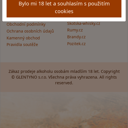
Bylo mi 18 let a souhlasím s použitím
Informace pro Vás:
Skupina obchodů
cookies
Glentyno:
Provozovatel obchodu
Skotska-whisky.cz
Obchodní podmínky
Rumy.cz
Ochrana osobních údajů
Brandy.cz
Kamenný obchod
Pozitek.cz
Pravidla soutěže
Zákaz prodeje alkoholu osobám mladším 18 let. Copyright
© GLENTYNO s.r.o. Všechna práva vyhrazena. All rights
reserved.