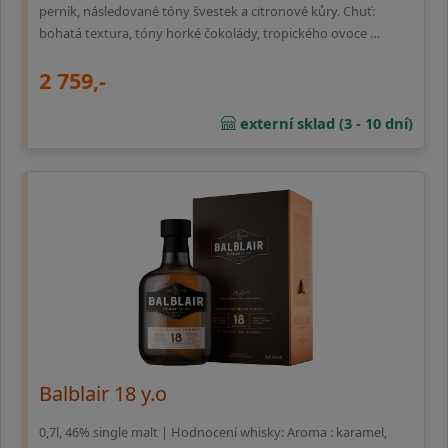
perník, následované tóny švestek a citronové kůry. Chuť:
bohatá textura, tóny horké čokolády, tropického ovoce …
2 759,-
externí sklad (3 - 10 dní)
Balblair 18 y.o
0,7l, 46% single malt | Hodnocení whisky: Aroma : karamel,