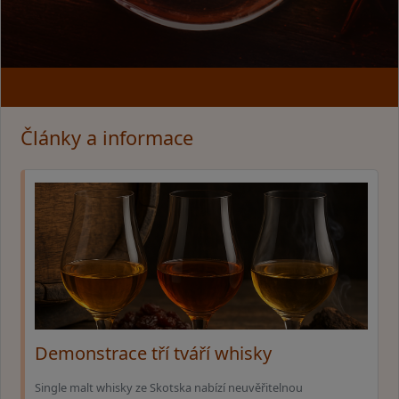
Články a informace
Demonstrace tří tváří whisky
Single malt whisky ze Skotska nabízí neuvěřitelnou