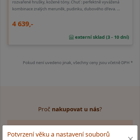
rozvařené hrušky, kožené tóny. Chuť : perfektně vyvážená
kombinace zralých meruněk, pudinku, dubového dřeva. …
4 639,-
externí sklad (3 - 10 dní)
Pokud není uvedeno jinak, všechny ceny jsou včetně DPH *
Proč
nakupovat u nás
?
Rychlé a bezpečné dodání
Potvrzení věku a nastavení souborů