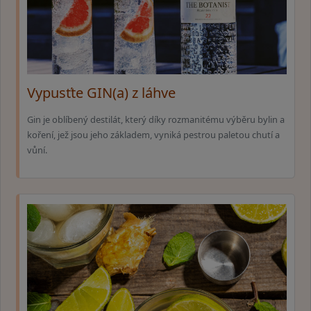
Vypusťte GIN(a) z láhve
Gin je oblíbený destilát, který díky rozmanitému výběru bylin a
koření, jež jsou jeho základem, vyniká pestrou paletou chutí a
vůní.