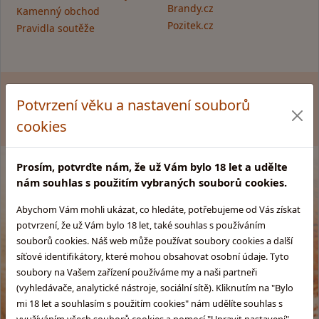
Brandy.cz
Kamenný obchod
Pozitek.cz
Pravidla soutěže
Zákaz prodeje alkoholu osobám mladším 18 let. Copyright
Potvrzení věku a nastavení souborů
© GLENTYNO s.r.o. Všechna práva vyhrazena. All rights
reserved.
cookies
Prosím, potvrďte nám, že už Vám bylo 18 let a udělte
nám souhlas s použitím vybraných souborů cookies.
Abychom Vám mohli ukázat, co hledáte, potřebujeme od Vás získat
potvrzení, že už Vám bylo 18 let, také souhlas s používáním
souborů cookies. Náš web může používat soubory cookies a další
síťové identifikátory, které mohou obsahovat osobní údaje. Tyto
soubory na Vašem zařízení používáme my a naši partneři
(vyhledávače, analytické nástroje, sociální sítě). Kliknutím na "Bylo
mi 18 let a souhlasím s použitím cookies" nám udělíte souhlas s
využíváním všech souborů cookies a pomocí "Upravit nastavení"