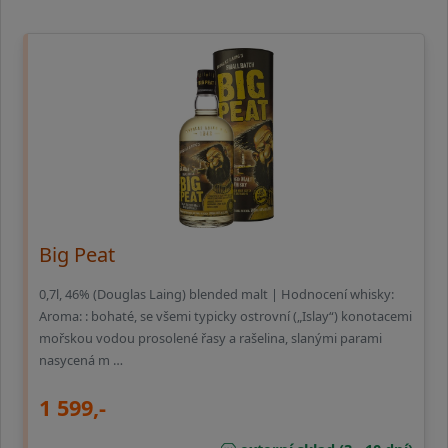
Big Peat
0,7l, 46% (Douglas Laing) blended malt | Hodnocení whisky:
Aroma: : bohaté, se všemi typicky ostrovní („Islay“) konotacemi
mořskou vodou prosolené řasy a rašelina, slanými parami
nasycená m …
1 599,-