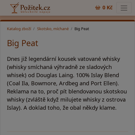
0 Kč
Katalog zboží
Skotsko, míchané
Big Peat
Big Peat
Dnes již legendární kousek vatované whisky
(whisky smíchaná výhradně ze sladových
whisek) od Douglas Laing. 100% Islay Blend
(Coal Ila, Bowmore, Ardbeg and Port Ellen).
Reklama na to, proč pít blendovanou skotskou
whisky (zvláště když milujete whisky z ostrova
Islay). A doklad toho, že obal někdy klame.