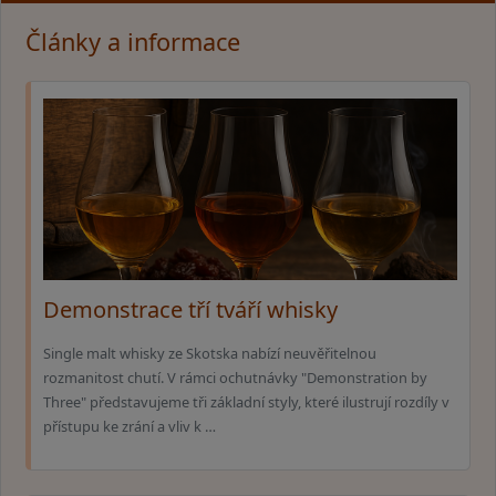
Články a informace
Demonstrace tří tváří whisky
Single malt whisky ze Skotska nabízí neuvěřitelnou
rozmanitost chutí. V rámci ochutnávky "Demonstration by
Three" představujeme tři základní styly, které ilustrují rozdíly v
přístupu ke zrání a vliv k …