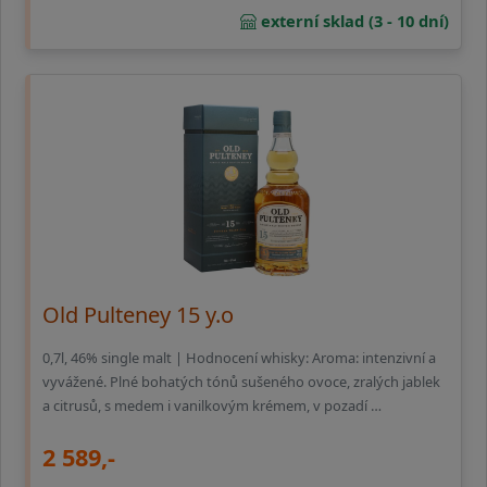
externí sklad (3 - 10 dní)
Old Pulteney 15 y.o
0,7l, 46% single malt | Hodnocení whisky: Aroma: intenzivní a
vyvážené. Plné bohatých tónů sušeného ovoce, zralých jablek
a citrusů, s medem i vanilkovým krémem, v pozadí …
2 589,-