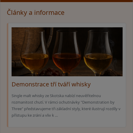
Články a informace
Demonstrace tří tváří whisky
Single malt whisky ze Skotska nabízí neuvěřitelnou
rozmanitost chutí. V rámci ochutnávky "Demonstration by
Three" představujeme tři základní styly, které ilustrují rozdíly v
přístupu ke zrání a vliv k …