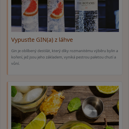
Vypusťte GIN(a) z láhve
Gin je oblíbený destilát, který díky rozmanitému výběru bylin a
koření, jež jsou jeho základem, vyniká pestrou paletou chutí a
vůní.