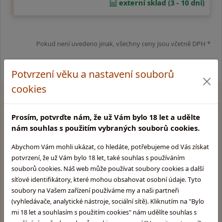
externí sklad (3 - 10 dní)
Pokud není uvedeno jinak, všechny ceny jsou včetně DPH *
Potvrzení věku a nastavení souborů
cookies
Proč
nakupovat u nás
?
Prosím, potvrďte nám, že už Vám bylo 18 let a udělte
nám souhlas s použitím vybraných souborů cookies.
Abychom Vám mohli ukázat, co hledáte, potřebujeme od Vás získat
Rychlé a bezpečné dodání
potvrzení, že už Vám bylo 18 let, také souhlas s používáním
souborů cookies. Náš web může používat soubory cookies a další
Dárky k nákupu, fan shop
síťové identifikátory, které mohou obsahovat osobní údaje. Tyto
soubory na Vašem zařízení používáme my a naši partneři
(vyhledávače, analytické nástroje, sociální sítě). Kliknutím na "Bylo
Velký výběr skladem
mi 18 let a souhlasím s použitím cookies" nám udělíte souhlas s