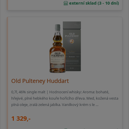
externí sklad (3 - 10 dní)
Old Pulteney Huddart
0,7l, 46% single malt | Hodnocení whisky: Aroma: bohaté,
hřejivé, plné hebkého kouře hořícího dřeva. Med, kožená vesta
plná oleje, zralá zelená jablka. Vanilkový krém s le …
1 329,-