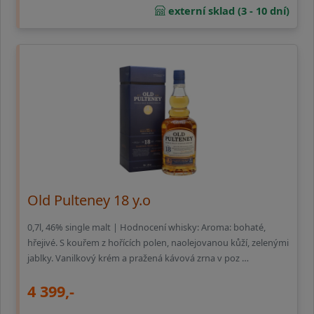
externí sklad (3 - 10 dní)
Old Pulteney 18 y.o
0,7l, 46% single malt | Hodnocení whisky: Aroma: bohaté,
hřejivé. S kouřem z hořících polen, naolejovanou kůží, zelenými
jablky. Vanilkový krém a pražená kávová zrna v poz …
4 399,-