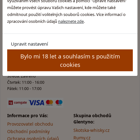
využíváním všech souborů cookies a pomocí "Upravit nastavení"
můžete provést úpravu Vašich nastavení, kde můžete také
odmítnout použití volitelných souborů cookies. Více informací o
zpracování osobních údajů
naleznete zde
.
Kamenná prodejna v Praze
Glentyno Whisky Shop
Na Malovance 6, Praha 6
Upravit nastavení
Zobrazit mapu
Bylo mi 18 let a souhlasím s použitím
Otevírací doba:
cookies
Pondělí: 10:00 - 15:00
Úterý: 10:00 - 15:00
Středa: Zavřeno
Čtvrtek: 11:00 - 16:00
Pátek: 11:00 - 17:00
Informace pro Vás:
Skupina obchodů
Glentyno:
Provozovatel obchodu
Skotska-whisky.cz
Obchodní podmínky
Rumy.cz
Ochrana osobních údajů