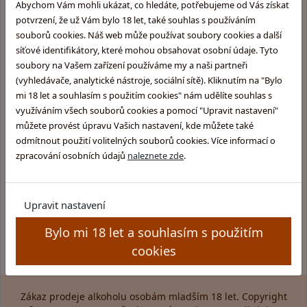
Abychom Vám mohli ukázat, co hledáte, potřebujeme od Vás získat
potvrzení, že už Vám bylo 18 let, také souhlas s používáním
Otevírací doba:
souborů cookies. Náš web může používat soubory cookies a další
Pondělí: 10:00 - 15:00
Úterý: 10:00 - 15:00
síťové identifikátory, které mohou obsahovat osobní údaje. Tyto
Středa: Zavřeno
soubory na Vašem zařízení používáme my a naši partneři
Čtvrtek: 11:00 - 16:00
(vyhledávače, analytické nástroje, sociální sítě). Kliknutím na "Bylo
Pátek: 11:00 - 17:00
mi 18 let a souhlasím s použitím cookies" nám udělíte souhlas s
využíváním všech souborů cookies a pomocí "Upravit nastavení"
můžete provést úpravu Vašich nastavení, kde můžete také
odmítnout použití volitelných souborů cookies. Více informací o
Informace pro Vás:
Skupina obchodů
zpracování osobních údajů
naleznete zde
.
Glentyno:
Provozovatel obchodu
Skotska-whisky.cz
Obchodní podmínky
Rumy.cz
Ochrana osobních údajů
Upravit nastavení
Brandy.cz
Kamenný obchod
Pozitek.cz
Bylo mi 18 let a souhlasím s použitím
Pravidla soutěže
cookies
Zákaz prodeje alkoholu osobám mladším 18 let. Copyright