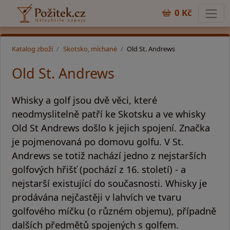
0 Kč
Katalog zboží
Skotsko, míchané
Old St. Andrews
Old St. Andrews
Whisky a golf jsou dvě věci, které
neodmyslitelně patří ke Skotsku a ve whisky
Old St Andrews došlo k jejich spojení. Značka
je pojmenovaná po domovu golfu. V St.
Andrews se totiž nachází jedno z nejstarších
golfových hřišť (pochází z 16. století) - a
nejstarší existující do současnosti. Whisky je
prodávána nejčastěji v lahvích ve tvaru
golfového míčku (o různém objemu), případně
dalších předmětů spojených s golfem.