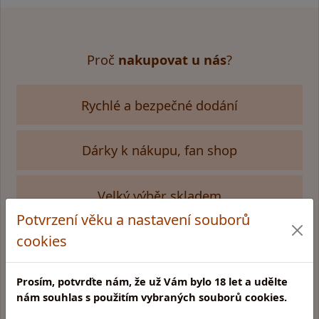
Proč
nakupovat u nás
?
Rychlé a bezpečné dodání
Dárky k nákupu, fan shop
Velký výběr skladem
Potvrzení věku a nastavení souborů
cookies
Kamenná prodejna v Praze
Prosím, potvrďte nám, že už Vám bylo 18 let a udělte
Glentyno Whisky Shop
nám souhlas s použitím vybraných souborů cookies.
Na Malovance 6, Praha 6
Zobrazit mapu