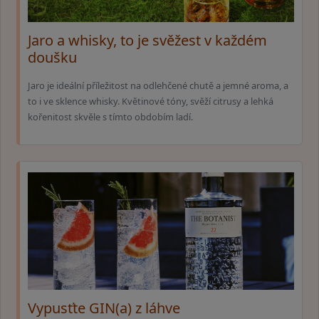
Jaro a whisky, to je svěžest v každém
doušku
Jaro je ideální příležitost na odlehčené chutě a jemné aroma, a
to i ve sklence whisky. Květinové tóny, svěží citrusy a lehká
kořenitost skvěle s tímto obdobím ladí.
Vypusťte GIN(a) z láhve