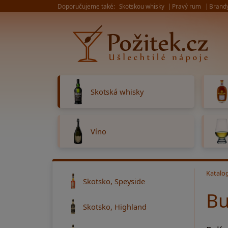
Doporučujeme také:
Skotskou whisky
Pravý rum
Brand
Skotská whisky
Víno
Katalo
Skotsko, Speyside
Bu
Skotsko, Highland