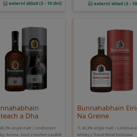
externí sklad (3 - 10 dní)
externí sklad (3 - 10
nnahabhain
Bunnahabhain Eir
iteach a Dha
Na Greine
, 46,3% single malt | Hodnocení
1l, 46,3% single malt | Limitová e
ky: Aroma : kouř z mořem nasáklé
whisky z Travel Retail Exclusive.