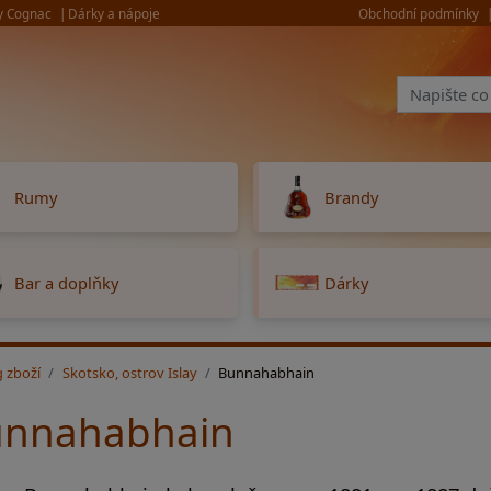
y Cognac
Dárky a nápoje
Obchodní podmínky
Rumy
Brandy
Bar a doplňky
Dárky
g zboží
Skotsko, ostrov Islay
Bunnahabhain
nnahabhain