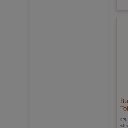
Bu
To
0,7l
whis