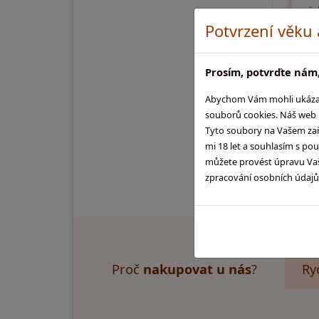
raše
řasy
Potvrzení věku
olej
Prosím, potvrďte nám,
1 
Abychom Vám mohli ukázat, 
souborů cookies. Náš web m
Tyto soubory na Vašem zaříz
mi 18 let a souhlasím s po
můžete provést úpravu Vaši
zpracování osobních údaj
Proč
nakupovat u nás
?
Ry