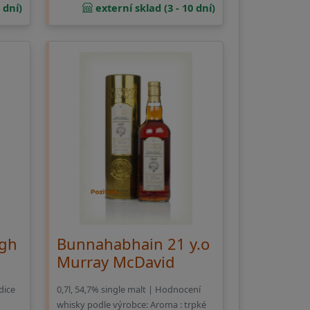
 dní)
externí sklad (3 - 10 dní)
igh
Bunnahabhain 21 y.o
Murray McDavid
dice
0,7l, 54,7% single malt | Hodnocení
whisky podle výrobce: Aroma : trpké