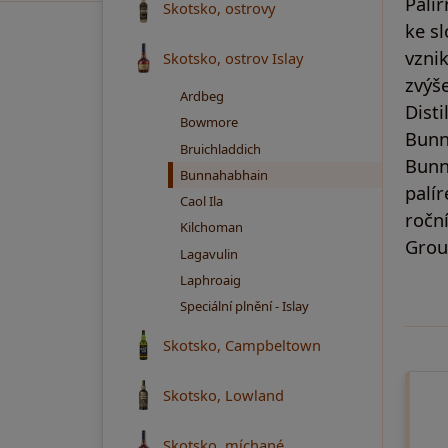
Palír
Skotsko, ostrovy
ke s
vznik
Skotsko, ostrov Islay
zvýše
Ardbeg
Disti
Bowmore
Bunn
Bruichladdich
Bunn
Bunnahabhain
palír
Caol Ila
ročn
Kilchoman
Grou
Lagavulin
Laphroaig
Speciální plnění - Islay
Skotsko, Campbeltown
Skotsko, Lowland
Skotsko, míchané