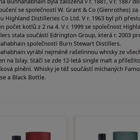
na Bunnahabhain byla založena v r. 1881, v r. 1887 do
loučení se společností W. Grant & Co (Glenrothes) za
u Highland Distilleries Co Ltd. V r. 1963 byl při přes
n počet kotlů z 2 na 4. V r. 1999 se společnost Highl
llers stala součástí Edrington Group, která r. 2003 p
ahabhain společnosti Burn Stewart Distillers.
ahabhain vyrábí nejméně rašelinnou whisky ze všec
en na Islay. Stáčí se zde 12-letá single malt a příležit
íková plnění. Whisky je též součástí míchaných Fam
se a Black Bottle.