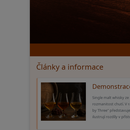
Články a informace
Demonstrace 
Single malt whisky ze
rozmanitost chutí. V
by Three" představujem
ilustrují rozdíly v přís