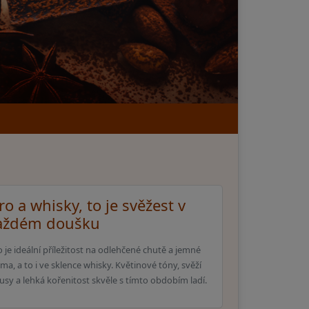
ro a whisky, to je svěžest v
aždém doušku
o je ideální příležitost na odlehčené chutě a jemné
ma, a to i ve sklence whisky. Květinové tóny, svěží
rusy a lehká kořenitost skvěle s tímto obdobím ladí.