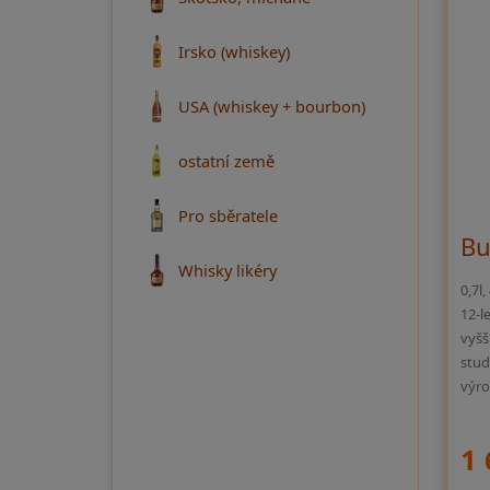
Irsko (whiskey)
USA (whiskey + bourbon)
ostatní země
Pro sběratele
Bu
Whisky likéry
0,7l
12-l
vyšš
stud
výro
1 