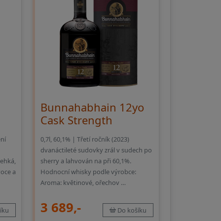
Bunnahabhain 12yo
Cask Strength
ní
0,7l, 60,1% | Třetí ročník (2023)
dvanáctileté sudovky zrál v sudech po
lehká,
sherry a lahvován na při 60,1%.
oce a
Hodnocní whisky podle výrobce:
Aroma: květinové, ořechov …
3 689,-
íku
Do košíku