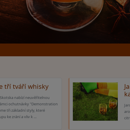
tří tváří whisky
Ja
k
 Skotska nabízí neuvěřitelnou
 rámci ochutnávky "Demonstration
Jar
e tři základní styly, které
aro
tupu ke zrání a vliv k …
cit