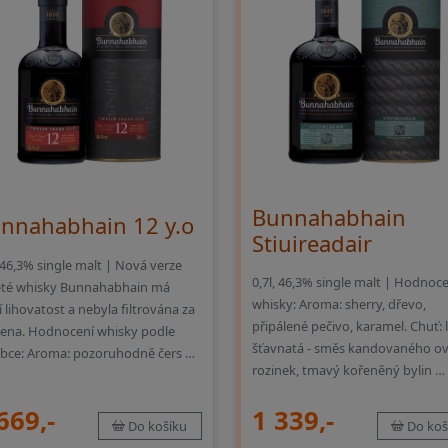
Bunnahabhain
nnahabhain 12 y.o
Stiuireadair
, 46,3% single malt | Nová verze
0,7l, 46,3% single malt | Hodnoce
eté whisky Bunnahabhain má
whisky: Aroma: sherry, dřevo,
í lihovatost a nebyla filtrována za
připálené pečivo, karamel. Chuť: 
ena. Hodnocení whisky podle
šťavnatá - směs kandovaného ov
bce: Aroma: pozoruhodně čers …
rozinek, tmavý kořeněný bylin …
669,-
1 339,-
Do košíku
Do koš