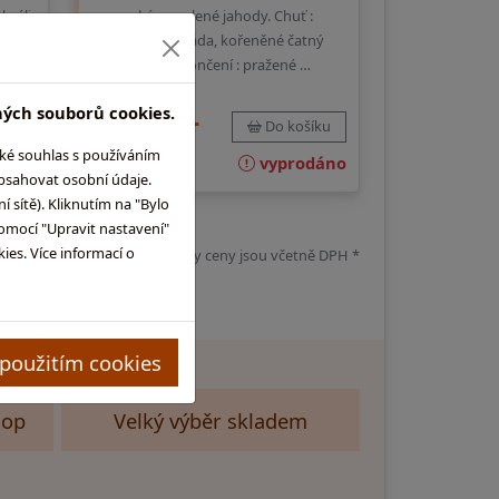
hráli
ovoce, káva, solené jahody. Chuť :
lt
sultánky, čokoláda, kořeněné čatný
(chutney). Dokončení : pražené …
ných souborů cookies.
12 940,-
íku
Do košíku
aké souhlas s používáním
ejně
vyprodáno
obsahovat osobní údaje.
 sítě). Kliknutím na "Bylo
omocí "Upravit nastavení"
es. Více informací o
d není uvedeno jinak, všechny ceny jsou včetně DPH *
 použitím cookies
hop
Velký výběr skladem