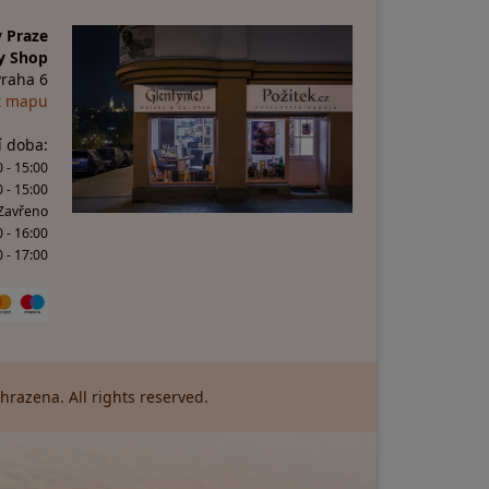
 Praze
y Shop
Praha 6
t mapu
í doba:
 - 15:00
0 - 15:00
 Zavřeno
0 - 16:00
 - 17:00
razena. All rights reserved.