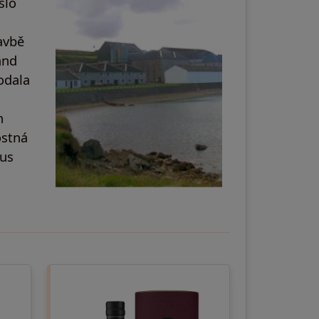
šlo
tavbě
and
rodala
h
ostná
ous