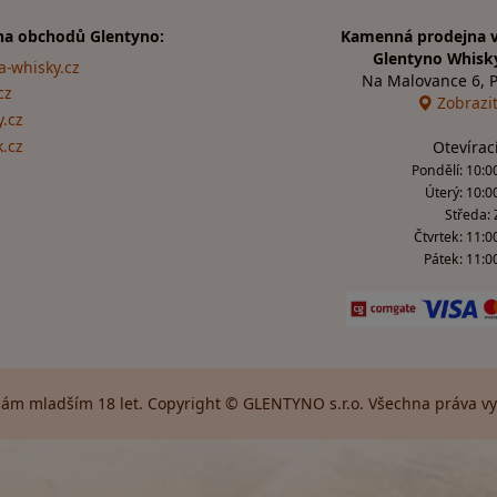
na obchodů Glentyno:
Kamenná prodejna v
Glentyno Whisk
a-whisky.cz
Na Malovance 6, 
cz
Zobrazi
.cz
k.cz
Otevírac
Pondělí: 10:00
Úterý: 10:0
Středa:
Čtvrtek: 11:0
Pátek: 11:00
ám mladším 18 let. Copyright © GLENTYNO s.r.o. Všechna práva vyh