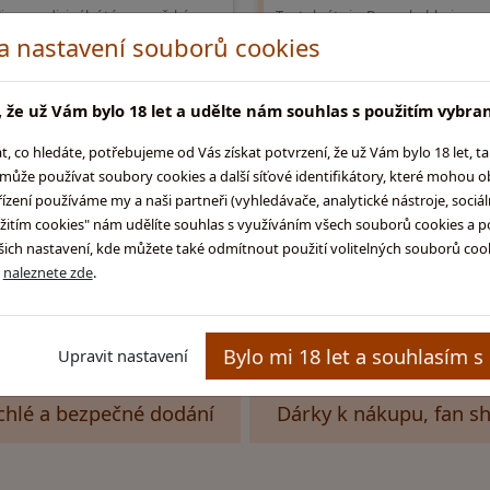
liny, medicinální tóny, mořské
Tentokrát si v Bunnahabhainu po
, světlé sušené ovoce v
se sudy a nechali tento single ma
 a nastavení souborů cookies
i,citrusy, červené ovoce Chuť : d …
zrát v sudech po ex francou …
 že už Vám bylo 18 let a udělte nám souhlas s použitím vybra
679,-
2 069,-
Do košíku
Do koš
co hledáte, potřebujeme od Vás získat potvrzení, že už Vám bylo 18 let, t
skladem na prodejně
skladem na prod
ůže používat soubory cookies a další síťové identifikátory, které mohou 
ení používáme my a naši partneři (vyhledávače, analytické nástroje, sociální
užitím cookies" nám udělíte souhlas s využíváním všech souborů cookies a p
ch nastavení, kde můžete také odmítnout použití volitelných souborů cooki
Poku
ů
naleznete zde
.
Bylo mi 18 let a souhlasím s
Upravit nastavení
chlé a bezpečné dodání
Dárky k nákupu, fan s