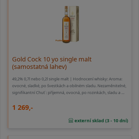
Gold Cock 10 yo single malt
(samostatná lahev)
49,2% 0,7l nebo 0,2l single malt | Hodnocení whisky: Aroma:
ovocné, sladké, po švestkách a obilném sladu. Nezaměnitelné,
signifikantní Chuť : příjemná, ovocná, po rozinkách, sladu a …
1 269,-
externí sklad (3 - 10 dní)