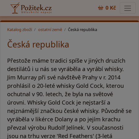
0 Kč
Katalog zboží
ostatní země
Česká republika
Česká republika
Přestože máme tradici spíše v jiných druzích
destilátů i u nás se vyráběla a vyrábí whisky.
Jim Murray při své návštěvě Prahy v r. 2014
prohlásil o 20-leté whisky Gold Cock, kterou
ochutnal v 90. letech, že byla na světové
úrovni. Whisky Gold Cock je nejstarší a
nejznámější značkou české whisky. Původně se
vyráběla v likérce Dolany a po jejím krachu
převzal výrobu Rudolf Jelínek. V současnosti
jsou na trhu verze 'Red Feathers' (3-letá