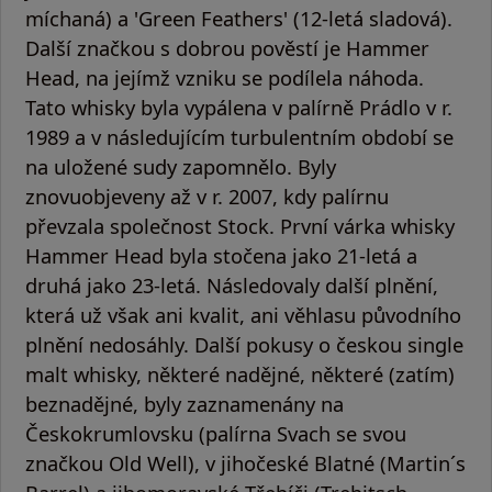
míchaná) a 'Green Feathers' (12-letá sladová).
Další značkou s dobrou pověstí je Hammer
Head, na jejímž vzniku se podílela náhoda.
Tato whisky byla vypálena v palírně Prádlo v r.
1989 a v následujícím turbulentním období se
na uložené sudy zapomnělo. Byly
znovuobjeveny až v r. 2007, kdy palírnu
převzala společnost Stock. První várka whisky
Hammer Head byla stočena jako 21-letá a
druhá jako 23-letá. Následovaly další plnění,
která už však ani kvalit, ani věhlasu původního
plnění nedosáhly. Další pokusy o českou single
malt whisky, některé nadějné, některé (zatím)
beznadějné, byly zaznamenány na
Českokrumlovsku (palírna Svach se svou
značkou Old Well), v jihočeské Blatné (Martin´s