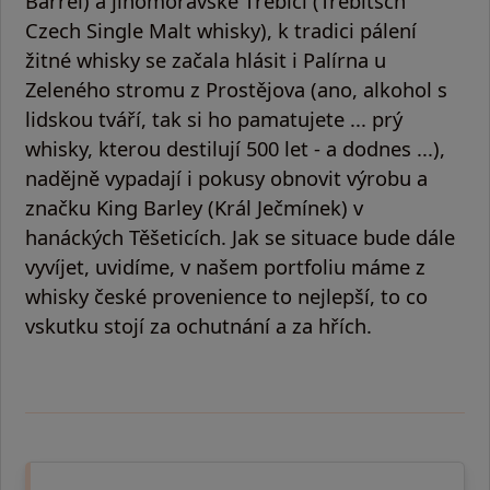
Barrel) a jihomoravské Třebíči (Trebitsch
Czech Single Malt whisky), k tradici pálení
žitné whisky se začala hlásit i Palírna u
Zeleného stromu z Prostějova (ano, alkohol s
lidskou tváří, tak si ho pamatujete ... prý
whisky, kterou destilují 500 let - a dodnes ...),
nadějně vypadají i pokusy obnovit výrobu a
značku King Barley (Král Ječmínek) v
hanáckých Těšeticích. Jak se situace bude dále
vyvíjet, uvidíme, v našem portfoliu máme z
whisky české provenience to nejlepší, to co
vskutku stojí za ochutnání a za hřích.