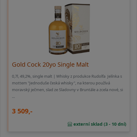
Gold Cock 20yo Single Malt
0,7l, 49,2%, single malt | Whisky z produkce Rudolfa Jelínka s
mottem "Jednoduše česká whisky", na kterou používá
moravský ječmen, slad ze Sladovny v Bruntále a zcela nové, si
…
3 509,-
externí sklad (3 - 10 dní)