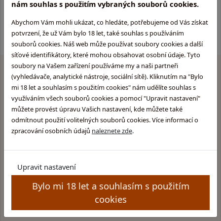
nám souhlas s použitím vybraných souborů cookies.
Pokud není uvedeno jinak, všechny ceny jsou včetně DPH *
Abychom Vám mohli ukázat, co hledáte, potřebujeme od Vás získat
potvrzení, že už Vám bylo 18 let, také souhlas s používáním
souborů cookies. Náš web může používat soubory cookies a další
síťové identifikátory, které mohou obsahovat osobní údaje. Tyto
soubory na Vašem zařízení používáme my a naši partneři
(vyhledávače, analytické nástroje, sociální sítě). Kliknutím na "Bylo
mi 18 let a souhlasím s použitím cookies" nám udělíte souhlas s
Proč
nakupovat u nás
?
využíváním všech souborů cookies a pomocí "Upravit nastavení"
můžete provést úpravu Vašich nastavení, kde můžete také
Rychlé a bezpečné dodání
odmítnout použití volitelných souborů cookies. Více informací o
zpracování osobních údajů
naleznete zde
.
Dárky k nákupu, fan shop
Upravit nastavení
Velký výběr skladem
Bylo mi 18 let a souhlasím s použitím
cookies