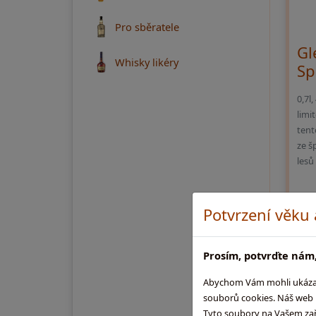
Pro sběratele
Gl
Whisky likéry
Sp
0,7l
limi
tent
ze š
lesů
2 
Potvrzení věku
Prosím, potvrďte nám,
Abychom Vám mohli ukázat, 
souborů cookies. Náš web m
Tyto soubory na Vašem zaříz