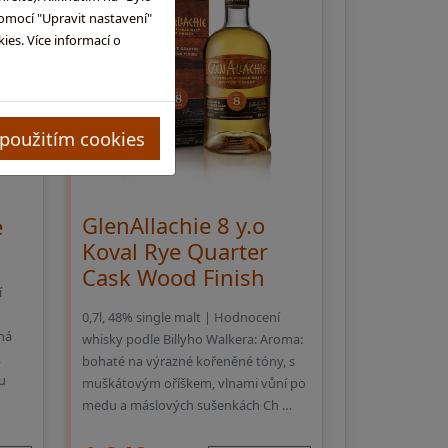
omocí "Upravit nastavení"
es. Více informací o
 použitím cookies
GlenAllachie 8 y.o
e
Koval Rye Quarter
Cask Wood Finish
í
0,7l, 48% single malt | Hodnocení
ná
whisky podle Billyho Walkera: Aroma:
,
bohaté na výrazné kořeněné tóny, s
u
muškátovým oříškem, vlnami vůní po
medu a máslových sušenkách Ch …