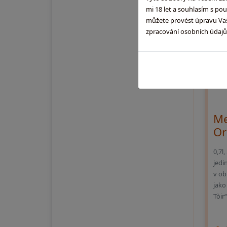
mi 18 let a souhlasím s po
můžete provést úpravu Vaši
zpracování osobních údaj
Me
Or
0,7l
jedi
v ob
jako 
Tòir