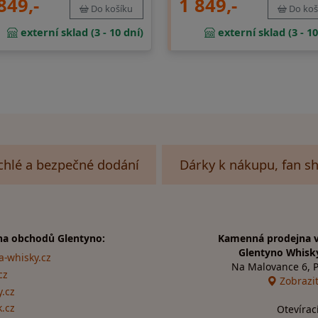
849,-
1 849,-
Do košíku
Do koš
externí sklad (3 - 10 dní)
externí sklad (3 - 10
chlé a bezpečné dodání
Dárky k nákupu, fan s
na obchodů Glentyno:
Kamenná prodejna v
Glentyno Whisk
a-whisky.cz
Na Malovance 6, 
cz
Zobrazi
.cz
k.cz
Otevírac