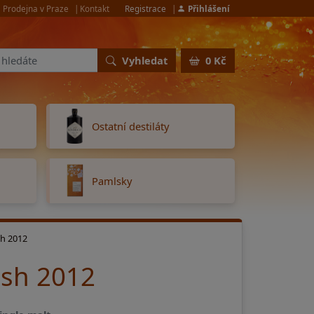
Prodejna v Praze
Kontakt
Registrace
Přihlášení
Vyhledat
0 Kč
Ostatní destiláty
Pamlsky
sh 2012
ish 2012