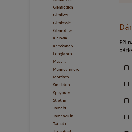
Glenfiddich
Glenlivet
Glenlossie
Dár
Glenrothes
Kininvie
Při 
Knockando
dárky
LongMorn
Macallan
Mannochmore
Mortlach
Singleton
Speyburn
Strathmill
Tamdhu
Tamnavulin
Tomatin
Tomintoul