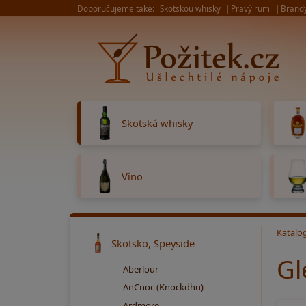
Doporučujeme také:
Skotskou whisky
Pravý rum
Brand
Skotská whisky
Víno
Katalo
Skotsko, Speyside
Gl
Aberlour
AnCnoc (Knockdhu)
Ardmore