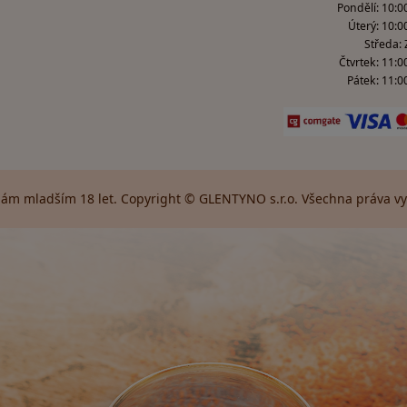
Pondělí: 10:00
Úterý: 10:0
Středa:
Čtvrtek: 11:0
Pátek: 11:00
ám mladším 18 let. Copyright © GLENTYNO s.r.o. Všechna práva vyh