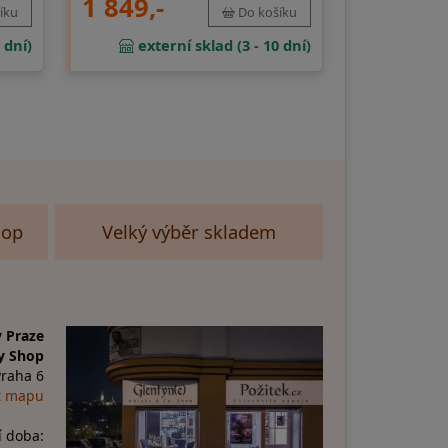
1 849,-
íku
Do košíku
 dní)
externí sklad (3 - 10 dní)
hop
Velký výběr skladem
 Praze
y Shop
Praha 6
t mapu
í doba: