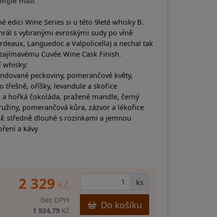
single malt
é edici Wine Series si u této 9leté whisky B.
rál s vybranými evroskými sudy po víně
ordeaux, Languedoc a Valpolicella) a nechal tak
 zajímavému Cuvée Wine Cask Finish.
 whisky:
andované peckoviny, pomerančové květy,
 třešně, oříšky, levandule a skořice
 a hořká čokoláda, pražené mandle, černý
tružiny, pomerančová kůra, zázvor a lékořice
í
: středně dlouhé s rozinkami a jemnou
oření a kávy
2 329
Kč
ks
bez DPH
Do košíku
1 924,79
Kč