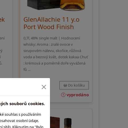
ek
GlenAllachie 11 y.o
Port Wood Finish
ení
0,7l, 48% single malt | Hodnocení
whisky: Aroma : zralé ovoce v
vý
sirupovém nálevu, skořice, růžová
í
voda a bezový květ, dotek kakaa Chuť
ů.
: krémová a poměrně doře vyvážená
fů …
1 929,-
íku
Do košíku
 dní)
vyprodáno
ných souborů cookies.
aké souhlas s používáním
obsahovat osobní údaje.
 sítě). Kliknutím na "Bylo