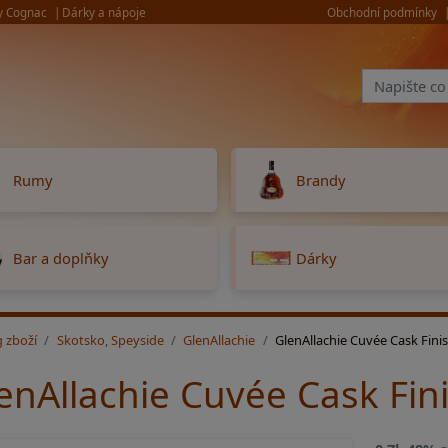
y Cognac
Dárky a nápoje
Obchodní podmínky
Rumy
Brandy
Bar a doplňky
Dárky
g zboží
Skotsko, Speyside
GlenAllachie
GlenAllachie Cuvée Cask Fini
enAllachie Cuvée Cask Fin