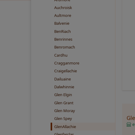
Auchroisk
Aultmore
Balvenie
BenRiach
Benrinnes
Benromach
Cardhu
Cragganmore
Craigellachie
Dailuaine
Dalwhinnie
Glen Elgin
Glen Grant
Glen Moray
Gle
Glen Spey
ex
GlenAllachie
Glenfarclas