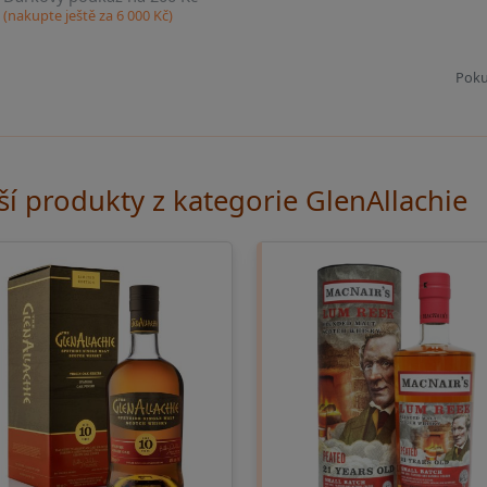
(nakupte ještě za
6 000
Kč)
Poku
ší produkty z kategorie GlenAllachie