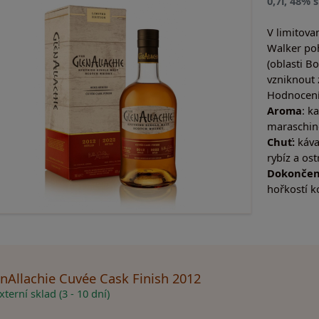
0,7l, 48% 
V limitovan
Walker poh
(oblasti B
vzniknout
Hodnocení
Aroma
: k
maraschino
Chuť:
káva
rybíz a os
Dokončen
hořkostí k
nAllachie Cuvée Cask Finish 2012
terní sklad (3 - 10 dní)