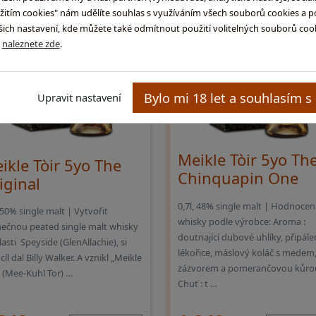
užitím cookies" nám udělíte souhlas s využíváním všech souborů cookies a p
ch nastavení, kde můžete také odmítnout použití volitelných souborů cooki
ů
naleznete zde
.
Bylo mi 18 let a souhlasím s
Upravit nastavení
Meikle Tòir 5yo Th
ikle Tòir 5yo The
Chinquapin One
iginal
0,7l, 48% single malt | Hodnocen
, 50% single malt | Vytvořit
whisky podle výrobce: Aroma :
nečnou peated single malt whisky
doutnající dubové uhlíky, připále
lasti Speyside (GlenAllachie), si
lékořice, máslový koláč s medem
cíl dal Billy Walker. A vznikl „Meikle
zázvorem a pomerančovou kůro
“ (Mee-Kuhl Tor) …
Chuť : t …