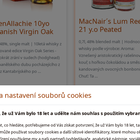
MacNair´s Lum Re
enAllachie 10yo
21 y.o Peated
anish Virgin Oak
0,7l, 48% blended malt | Hodnoc
, 48%, single malt | 10letá whisky z
whisky podle výrobce: Aroma:
tované edice Virgin Oak Series -
Vznešený aristokratický rašelino
okrát zrání v sudech (hodghead)
kouř, s hořkou čokoládou a směs
panělského dubu pocházejícího z
kandovaných ovocných bonbon
 z Kantabrijského po …
Chuť: Ta …
389,-
3 849,-
 a nastavení souborů cookies
Do košíku
Do koš
skladem na prodejně
externí sklad (3 - 10
 že už Vám bylo 18 let a udělte nám souhlas s použitím vybra
co hledáte, potřebujeme od Vás získat potvrzení, že už Vám bylo 18 let, t
ůže používat soubory cookies a další síťové identifikátory, které mohou 
ení používáme my a naši partneři (vyhledávače, analytické nástroje, sociální