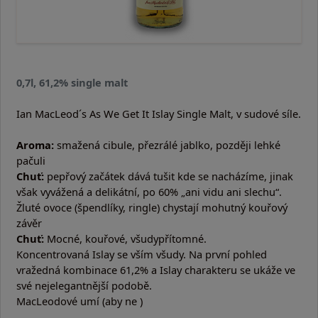
0,7l, 61,2% single malt
Ian MacLeod´s As We Get It Islay Single Malt, v sudové síle.
Aroma:
smažená cibule, přezrálé jablko, později lehké
pačuli
Chuť:
pepřový začátek dává tušit kde se nacházíme, jinak
však vyvážená a delikátní, po 60% „ani vidu ani slechu“.
Žluté ovoce (špendlíky, ringle) chystají mohutný kouřový
závěr
Chuť:
Mocné, kouřové, všudypřítomné.
Koncentrovaná Islay se vším všudy. Na první pohled
vražedná kombinace 61,2% a Islay charakteru se ukáže ve
své nejelegantnější podobě.
MacLeodové umí (aby ne )