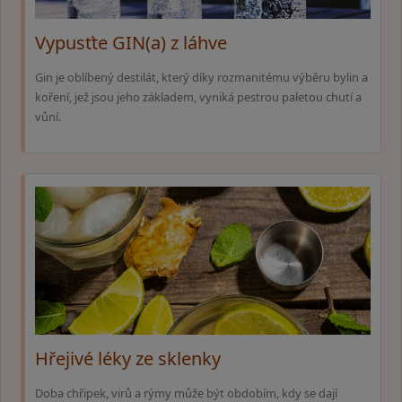
Vypusťte GIN(a) z láhve
Gin je oblíbený destilát, který díky rozmanitému výběru bylin a
koření, jež jsou jeho základem, vyniká pestrou paletou chutí a
vůní.
Hřejivé léky ze sklenky
Doba chřipek, virů a rýmy může být obdobím, kdy se dají