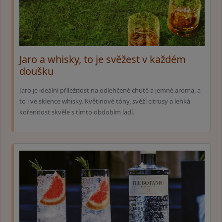
Jaro a whisky, to je svěžest v každém
doušku
Jaro je ideální příležitost na odlehčené chutě a jemné aroma, a
to i ve sklence whisky. Květinové tóny, svěží citrusy a lehká
kořenitost skvěle s tímto obdobím ladí.