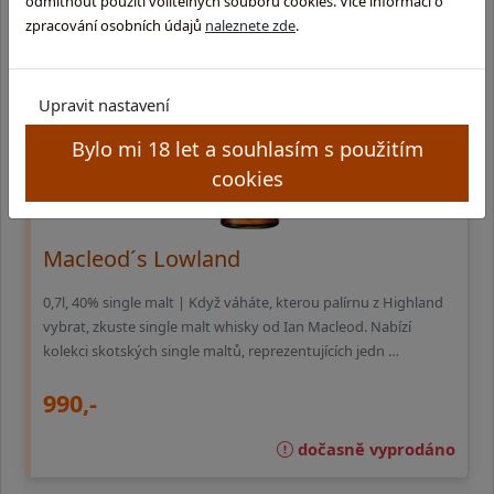
odmítnout použití volitelných souborů cookies. Více informací o
zpracování osobních údajů
naleznete zde
.
Upravit nastavení
Bylo mi 18 let a souhlasím s použitím
cookies
Macleod´s Lowland
0,7l, 40% single malt | Když váháte, kterou palírnu z Highland
vybrat, zkuste single malt whisky od Ian Macleod. Nabízí
kolekci skotských single maltů, reprezentujících jedn …
990,-
dočasně vyprodáno