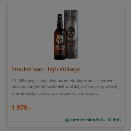
Smokehead High Voltage
0,7l, 58% single malt | Hodnocení whisky: Aroma: intenzivní
rašelina, kouř, hořící pochodeň. Mořský, solí nasycený vzduch,
ovesné vločky, vanilka, trochu zemitých tónu a n …
1 979,-
externí sklad (3 - 10 dní)