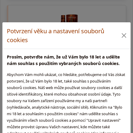
Potvrzení věku a nastavení souborů
cookies
Prosím, potvrďte nám, že už Vám bylo 18 let a udělte
nám souhlas s použitím vybraných souborů cookies.
Smokehead Rebel Rum Finish
Abychom Vám mohli ukázat, co hledáte, potřebujeme od Vás získat
potvrzení, že už Vám bylo 18 let, také souhlas s používáním
0,7l, 46% single malt | Hodnocení whisky: Aroma : náraz hořící
souborů cookies. Náš web může používat soubory cookies a další
rašeliny s mořskými tóny, tropické ovoce, připálený vanilkový
síťové identifikátory, které mohou obsahovat osobní údaje. Tyto
koláč, připálené maršmelouny Chuť: slaná, ole …
soubory na Vašem zařízení používáme my a naši partneři
(vyhledávače, analytické nástroje, sociální sítě). Kliknutím na "Bylo
2 249,-
mi 18 let a souhlasím s použitím cookies" nám udělíte souhlas s
využíváním všech souborů cookies a pomocí "Upravit nastavení"
externí sklad (3 - 10 dní)
můžete provést úpravu Vašich nastavení, kde můžete také