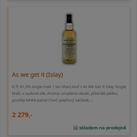
As we get it (Islay)
0,7l, 61,2% single malt | Ian MacLeod´s As We Get It Islay Single
Malt, v sudové síle. Aroma: smažená cibule, přezrálé jablko,
později lehké pačuli Chuť: pepřový začátek …
2 279,-
skladem na prodejně