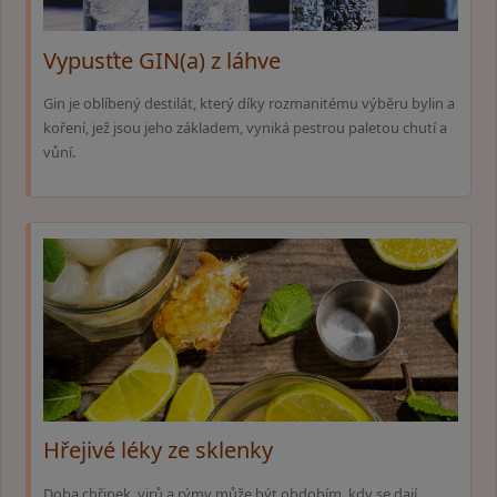
Vypusťte GIN(a) z láhve
Gin je oblíbený destilát, který díky rozmanitému výběru bylin a
koření, jež jsou jeho základem, vyniká pestrou paletou chutí a
vůní.
Hřejivé léky ze sklenky
Doba chřipek, virů a rýmy může být obdobím, kdy se dají