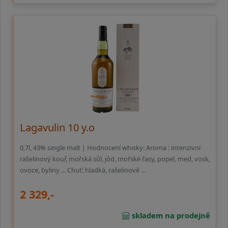
Lagavulin 10 y.o
0,7l, 43% single malt | Hodnocení whisky: Aroma : intenzivní
rašelinový kouř, mořská sůl, jód, mořské řasy, popel, med, vosk,
ovoce, byliny ... Chuť: hladká, rašelinově …
2 329,-
skladem na prodejně