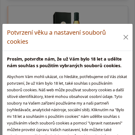
Potvrzení věku a nastavení souborů
cookies
Prosím, potvrďte nám, že už Vám bylo 18 let a udělte
nám souhlas s použitím vybraných souborů cookies.
Lagavulin 16 y.o
Abychom Vám mohli ukázat, co hledáte, potřebujeme od Vás získat
potvrzení, že už Vám bylo 18 let, také souhlas s používáním
0,7l, 43% single malt | Hodnocení whisky podle výrobce
souborů cookies. Náš web může používat soubory cookies a další
Aroma: Intenzivní rašelinný kouř s jódem a mořskými řasami a
síťové identifikátory, které mohou obsahovat osobní údaje. Tyto
hlubokou sladkostí. Chuť: bohatá sladkost sušeného ov …
soubory na Vašem zařízení používáme my a naši partneři
(vyhledávače, analytické nástroje, sociální sítě). Kliknutím na "Bylo
2 759,-
mi 18 let a souhlasím s použitím cookies" nám udělíte souhlas s
využíváním všech souborů cookies a pomocí "Upravit nastavení"
skladem na prodejně
můžete provést úpravu Vašich nastavení, kde můžete také