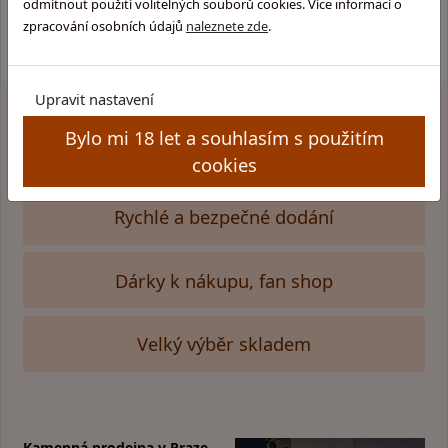
odmítnout použití volitelných souborů cookies. Více informací o
zpracování osobních údajů
naleznete zde
.
Upravit nastavení
Bylo mi 18 let a souhlasím s použitím
Proč
nakupovat u nás
?
cookies
Rychlé a bezpečné dodání
Dárky k nákupu, fan shop
Velký výběr skladem
Kamenná prodejna v Praze