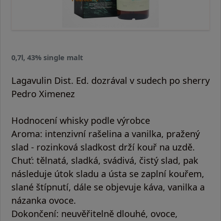
0,7l, 43% single malt
Lagavulin Dist. Ed. dozrával v sudech po sherry
Pedro Ximenez
Hodnocení whisky podle výrobce
Aroma:
intenzivní rašelina a vanilka, pražený
slad - rozinková sladkost drží kouř na uzdě.
Chuť:
tělnatá, sladká, svádivá, čistý slad, pak
následuje útok sladu a ústa se zaplní kouřem,
slané štípnutí, dále se objevuje káva, vanilka a
názanka ovoce.
Dokončení:
neuvěřitelně dlouhé, ovoce,