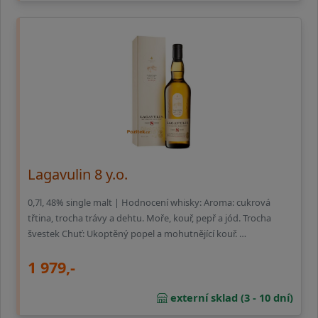
Lagavulin 8 y.o.
0,7l, 48% single malt | Hodnocení whisky: Aroma: cukrová
třtina, trocha trávy a dehtu. Moře, kouř, pepř a jód. Trocha
švestek Chuť: Ukoptěný popel a mohutnějící kouř. …
1 979,-
externí sklad (3 - 10 dní)