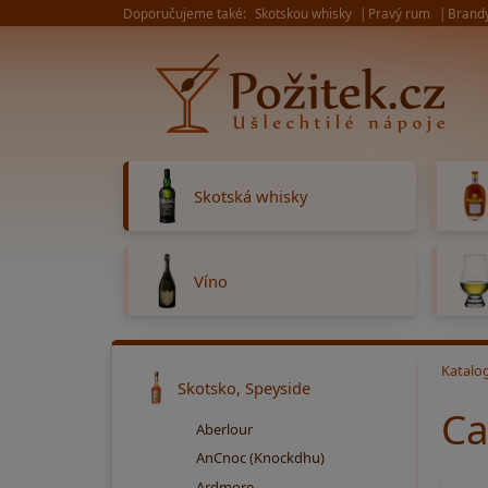
Doporučujeme také:
Skotskou whisky
Pravý rum
Brand
Skotská whisky
Víno
Katalo
Skotsko, Speyside
Ca
Aberlour
AnCnoc (Knockdhu)
Ardmore