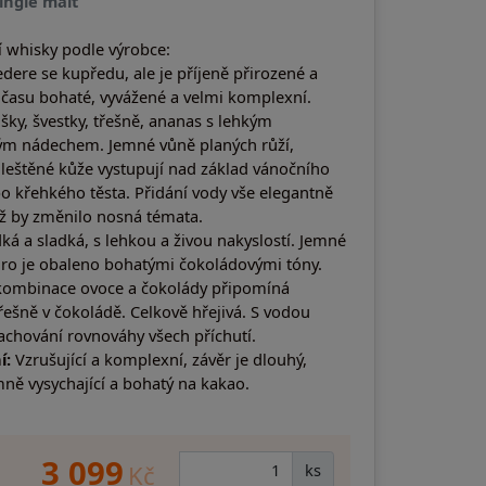
single malt
 whisky podle výrobce:
dere se kupředu, ale je příjeně přirozené a
času bohaté, vyvážené a velmi komplexní.
šky, švestky, třešně, ananas s lehkým
ým nádechem. Jemné vůně planých růží,
leštěné kůže vystupují nad základ vánočního
o křehkého těsta. Přidání vody vše elegantně
iž by změnilo nosná témata.
ká a sladká, s lehkou a živou nakyslostí. Jemné
ro je obaleno bohatými čokoládovými tóny.
 kombinace ovoce a čokolády připomíná
ešně v čokoládě. Celkově hřejivá. S vodou
 zachování rovnováhy všech příchutí.
í:
Vzrušující a komplexní, závěr je dlouhý,
mně vysychající a bohatý na kakao.
3 099
Kč
ks