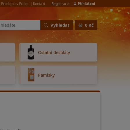
Prodejna v Praze
Kontakt
Registrace
Přihlášení
Vyhledat
0 Kč
Ostatní destiláty
Pamlsky