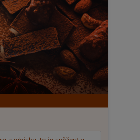
ro a whisky, to je svěžest v