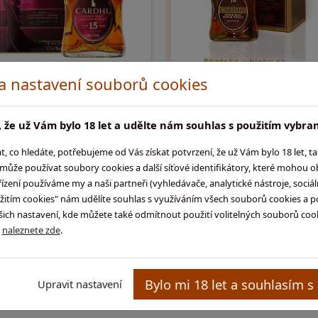
 a nastavení souborů cookies
rdhu 15 y.o
Cardhu 18 y.o
, 40% single malt | Hodnocení
0,7l, 40% single malt | Hodnocen
 že už Vám bylo 18 let a udělte nám souhlas s použitím vybra
ky podle výrobce: Aroma: Pomalu
whisky podle výrobce: Aroma: N
luje svá tajemství, s pouhými
se kupředu, ale je příjeně přiroze
co hledáte, potřebujeme od Vás získat potvrzení, že už Vám bylo 18 let, t
aky ovocné bohatosti a kořeněné
postupem času bohaté, vyvážen
ůže používat soubory cookies a další síťové identifikátory, které mohou 
lexnosti, které teprve přij …
velmi komplexní. Ovoce: hrušk …
ení používáme my a naši partneři (vyhledávače, analytické nástroje, sociální
užitím cookies" nám udělíte souhlas s využíváním všech souborů cookies a p
279,-
3 099,-
ch nastavení, kde můžete také odmítnout použití volitelných souborů cooki
Do košíku
Do koš
ů
naleznete zde
.
externí sklad (3 - 10 dní)
externí sklad (3 - 10
Bylo mi 18 let a souhlasím s
Upravit nastavení