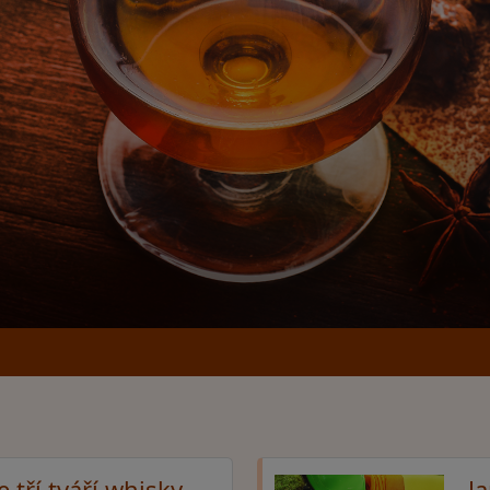
tří tváří whisky
Ja