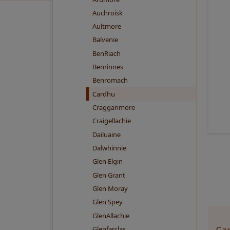
Auchroisk
Aultmore
Balvenie
BenRiach
Benrinnes
Benromach
Cardhu
Cragganmore
Craigellachie
Dailuaine
Dalwhinnie
Glen Elgin
Glen Grant
Glen Moray
Glen Spey
GlenAllachie
Car
Glenfarclas