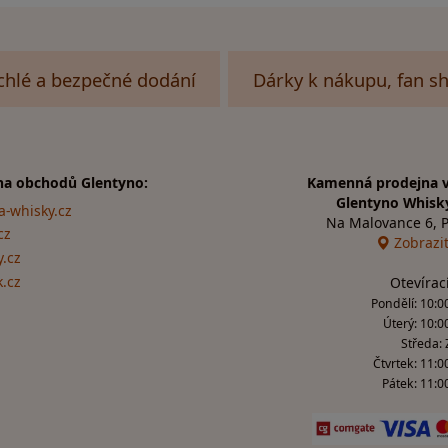
chlé a bezpečné dodání
Dárky k nákupu, fan s
na obchodů Glentyno:
Kamenná prodejna v
Glentyno Whisk
a-whisky.cz
Na Malovance 6, 
cz
Zobrazi
.cz
k.cz
Otevírac
Pondělí: 10:00
Úterý: 10:0
Středa:
Čtvrtek: 11:0
Pátek: 11:00