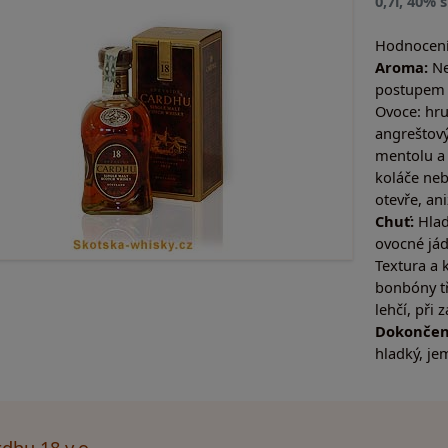
0,7l, 40% 
Hodnocení
Aroma:
Ne
postupem 
Ovoce: hru
angreštov
mentolu a 
koláče neb
otevře, an
Chuť:
Hlad
ovocné jád
Textura a
bonbóny tř
lehčí, při
Dokončen
hladký, je
dhu 18 y.o