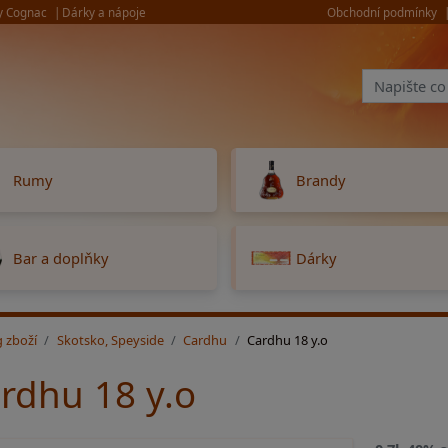
y Cognac
Dárky a nápoje
Obchodní podmínky
Rumy
Brandy
Bar a doplňky
Dárky
g zboží
Skotsko, Speyside
Cardhu
Cardhu 18 y.o
rdhu 18 y.o