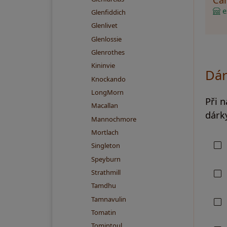
ex
Glenfiddich
Glenlivet
Glenlossie
Glenrothes
Kininvie
Dár
Knockando
LongMorn
Při 
Macallan
dárky
Mannochmore
Mortlach
Singleton
Speyburn
Strathmill
Tamdhu
Tamnavulin
Tomatin
Tomintoul