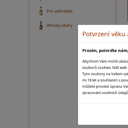
Pro sběratele
Whisky likéry
Potvrzení věku
Ca
0,7l
Prosím, potvrďte nám,
whis
odha
Abychom Vám mohli ukázat, 
názn
souborů cookies. Náš web m
komp
Tyto soubory na Vašem zaříz
mi 18 let a souhlasím s po
2 
můžete provést úpravu Vaši
zpracování osobních údaj