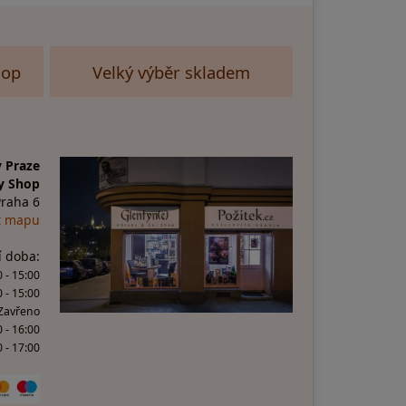
hop
Velký výběr skladem
 Praze
y Shop
Praha 6
t mapu
í doba:
 - 15:00
0 - 15:00
 Zavřeno
0 - 16:00
 - 17:00