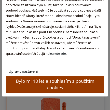
potvrzení, že už Vám bylo 18 let, také souhlas s používáním
souborů cookies. Náš web může používat soubory cookies a další
síťové identifikátory, které mohou obsahovat osobní údaje. Tyto
soubory na Vašem zařízení používáme my a naši partneři
(vyhledávače, analytické nástroje, sociální sítě). Kliknutím na "Bylo
mi 18 let a souhlasím s použitím cookies" nám udělíte souhlas s
využíváním všech souborů cookies a pomocí "Upravit nastavení"
Glenfiddich 18 y.o
můžete provést úpravu Vašich nastavení, kde můžete také
odmítnout použití volitelných souborů cookies. Více informací o
0,7l, 40% single malt | Hodnocení whisky podle M. Jacksona
zpracování osobních údajů
naleznete zde
.
(Whisky Magazin): Aroma: velmi bohaté. Chuť: vyzrálá a
zaoblená, měkká a zdrženlivá. Dokončení: ořechová s k …
2 809,-
Upravit nastavení
Bylo mi 18 let a souhlasím s použitím
skladem na prodejně
cookies