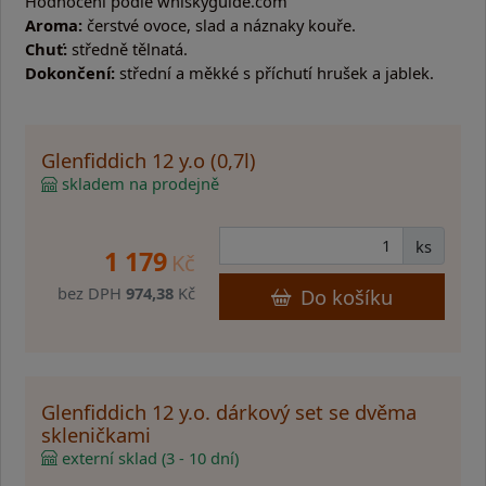
Hodnocení podle whiskyguide.com
Aroma:
čerstvé ovoce, slad a náznaky kouře.
Chuť:
středně tělnatá.
Dokončení:
střední a měkké s příchutí hrušek a jablek.
Glenfiddich 12 y.o (0,7l)
skladem na prodejně
ks
1 179
Kč
bez DPH
974,38
Kč
Do košíku
Glenfiddich 12 y.o. dárkový set se dvěma
skleničkami
externí sklad (3 - 10 dní)