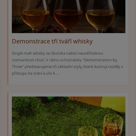
Demonstrace tří tváří whisky
Single malt whisky ze Skotska nabízí neuvěřitelnou
rozmanitost chutí. V rámci ochutnávky "Demonstration by
Three" představujeme tři základní styly, které ilustrují rozdíly v
přístupu ke zrání a vliv k …