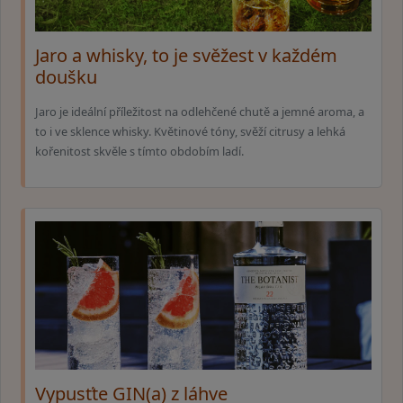
Jaro a whisky, to je svěžest v každém
doušku
Jaro je ideální příležitost na odlehčené chutě a jemné aroma, a
to i ve sklence whisky. Květinové tóny, svěží citrusy a lehká
kořenitost skvěle s tímto obdobím ladí.
Vypusťte GIN(a) z láhve