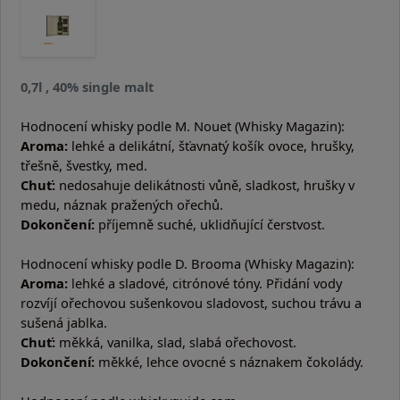
0,7l , 40% single malt
Hodnocení whisky podle M. Nouet (Whisky Magazin):
Aroma:
lehké a delikátní, šťavnatý košík ovoce, hrušky,
třešně, švestky, med.
Chuť:
nedosahuje delikátnosti vůně, sladkost, hrušky v
medu, náznak pražených ořechů.
Dokončení:
příjemně suché, uklidňující čerstvost.
Hodnocení whisky podle D. Brooma (Whisky Magazin):
Aroma:
lehké a sladové, citrónové tóny. Přidání vody
rozvíjí ořechovou sušenkovou sladovost, suchou trávu a
sušená jablka.
Chuť:
měkká, vanilka, slad, slabá ořechovost.
Dokončení:
měkké, lehce ovocné s náznakem čokolády.