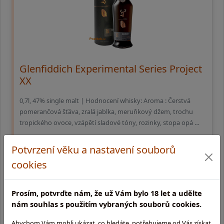
Glenfiddich Experimental Series Project
XX
0,7l, 47% single malt | Hodnocení whisky: Aroma : Čerstvá
pomerančová šťáva, zralá jablka, meruňkový džem, trochu
tropického ovoce, vzápětí sladové tóny, rozinky, stopa opá …
1 829,-
Potvrzení věku a nastavení souborů
cookies
skladem na prodejně
Prosím, potvrďte nám, že už Vám bylo 18 let a udělte
nám souhlas s použitím vybraných souborů cookies.
Abychom Vám mohli ukázat, co hledáte, potřebujeme od Vás získat